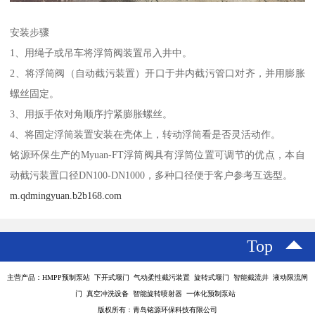
安装步骤
1、用绳子或吊车将浮筒阀装置吊入井中。
2、将浮筒阀（自动截污装置）开口于井内截污管口对齐，并用膨胀
螺丝固定。
3、用扳手依对角顺序拧紧膨胀螺丝。
4、将固定浮筒装置安装在壳体上，转动浮筒看是否灵活动作。
铭源环保生产的Myuan-FT浮筒阀具有浮筒位置可调节的优点，本自
动截污装置口径DN100-DN1000，多种口径便于客户参考互选型。
m.qdmingyuan.b2b168.com
Top
主营产品：HMPP预制泵站 下开式堰门 气动柔性截污装置 旋转式堰门 智能截流井 液动限流闸
门 真空冲洗设备 智能旋转喷射器 一体化预制泵站
版权所有：青岛铭源环保科技有限公司