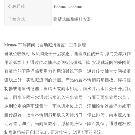
公称通径
100mm--300mm
连接方式
附壁式膨胀螺栓安装
Myuan-FT浮筒阀（自动截污装置）工作原理：
当液位较低时 截流阀处于开启状态，随着液位的升高 浮筒受浮力作
用沿弧线上升通过传动轴带动闸板沿弧线下降 实现截流阀的关闭随
着液位的下降浮筒受重力作用沿弧线下降，通过传动轴带动闸板沿
弧线上升，实现截流阀的开启。产品内置不锈钢扇形挡板、浮桶控
制器或雨量传感器，当晴天或雨水初期，雨水井污水口处于开启状
态，雨水管网污水通过污水流入污水管网，当雨天雨水管网水量，
达到设定的降雨流量时，雨水进水位上升，浮桶控制器靠浮力或雨
量传感器，控制不锈钢扇形板关闭排污口，停止排污，雨水流入附
近河道，湖泊。当雨量减小，浮桶随液位下降而复位，通过连杆控
制扇形挡板开启排污口，正常排污，实现了雨污分流。