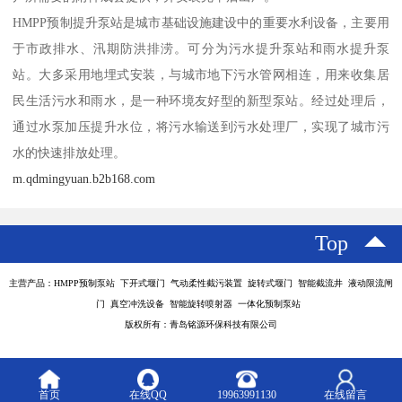
HMPP预制提升泵站是城市基础设施建设中的重要水利设备，主要用
于市政排水、汛期防洪排涝。可分为污水提升泵站和雨水提升泵
站。大多采用地埋式安装，与城市地下污水管网相连，用来收集居
民生活污水和雨水，是一种环境友好型的新型泵站。经过处理后，
通过水泵加压提升水位，将污水输送到污水处理厂，实现了城市污
水的快速排放处理。
m.qdmingyuan.b2b168.com
Top
主营产品：HMPP预制泵站 下开式堰门 气动柔性截污装置 旋转式堰门 智能截流井 液动限流闸
门 真空冲洗设备 智能旋转喷射器 一体化预制泵站
版权所有：青岛铭源环保科技有限公司
首页
在线QQ
19963991130
在线留言