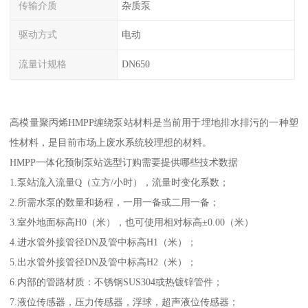
传输介质
杂质泵
驱动方式
电动
流量计规格
DN650
高模量聚丙烯HMPP缠绕泵站材料是当前用于埋地排水排污的一种塑
性材料，是目前市场上废水系统较理想的材料。
HMPP一体化预制泵站选型订购需要提供哪些技术数据
1.泵站流入流量Q（立方/小时），流量时变化系数；
2.所需水泵的数量和扬程，一用一备或二用一备；
3.室外地面标高H0（米），也可使用相对标高±0.00（米）
4.进水管外接管径DN及管中标高H1（米）；
5.出水管外接管径DN及管中标高H2（米）；
6.内部的管路材质：不锈钢SUS304或热镀锌管件；
7.液位传感器，压力传感器，浮球，超声液位传感器；