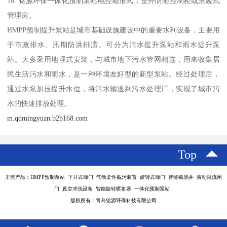
10. 铭源环保一体化预制泵站电控箱形式，室外防雨控制柜或景观式
管理房。
HMPP预制提升泵站是城市基础设施建设中的重要水利设备，主要用
于市政排水、汛期防洪排涝。可分为污水提升泵站和雨水提升泵
站。大多采用地埋式安装，与城市地下污水管网相连，用来收集居
民生活污水和雨水，是一种环境友好型的新型泵站。经过处理后，
通过水泵加压提升水位，将污水输送到污水处理厂，实现了城市污
水的快速排放处理。
m.qdmingyuan.b2b168.com
Top
主营产品：HMPP预制泵站 下开式堰门 气动柔性截污装置 旋转式堰门 智能截流井 液动限流闸
门 真空冲洗设备 智能旋转喷射器 一体化预制泵站
版权所有：青岛铭源环保科技有限公司