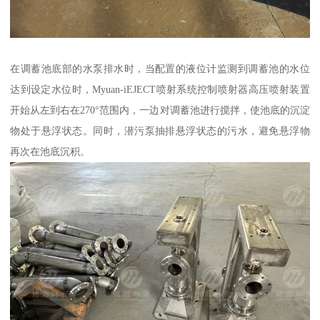
在调蓄池底部的水泵排水时，当配置的液位计监测到调蓄池的水位
达到设定水位时，Myuan-iEJECT喷射系统控制喷射器高压喷射装置
开始从左到右在270°范围内，一边对调蓄池进行搅拌，使池底的沉淀
物处于悬浮状态。同时，潜污泵抽排悬浮状态的污水，避免悬浮物
再次在池底沉积。