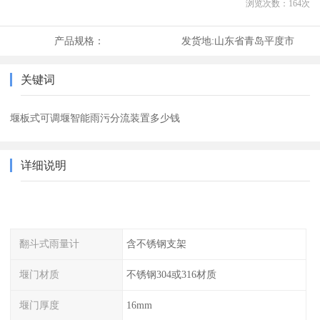
浏览次数：
164
次
产品规格：
发货地:
山东省青岛平度市
关键词
堰板式可调堰智能雨污分流装置多少钱
详细说明
翻斗式雨量计
含不锈钢支架
堰门材质
不锈钢304或316材质
堰门厚度
16mm