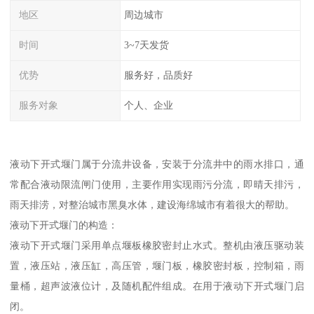
地区
周边城市
时间
3~7天发货
优势
服务好，品质好
服务对象
个人、企业
液动下开式堰门属于分流井设备，安装于分流井中的雨水排口，通
常配合液动限流闸门使用，主要作用实现雨污分流，即晴天排污，
雨天排涝，对整治城市黑臭水体，建设海绵城市有着很大的帮助。
液动下开式堰门的构造：
液动下开式堰门采用单点堰板橡胶密封止水式。整机由液压驱动装
置，液压站，液压缸，高压管，堰门板，橡胶密封板，控制箱，雨
量桶，超声波液位计，及随机配件组成。在用于液动下开式堰门启
闭。