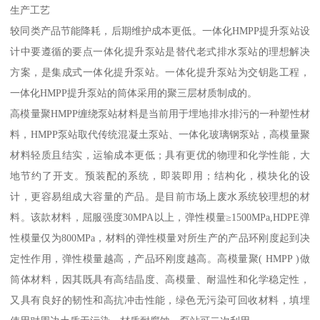
生产工艺
较同类产品节能降耗，后期维护成本更低。一体化HMPP提升泵站设
计中要遵循的要点一体化提升泵站是替代老式排水泵站的理想解决
方案，是集成式一体化提升泵站。一体化提升泵站为交钥匙工程，
一体化HMPP提升泵站的筒体采用的聚三层材质制成的。
高模量聚HMPP缠绕泵站材料是当前用于埋地排水排污的一种塑性材
料，HMPP泵站取代传统混凝土泵站、一体化玻璃钢泵站，高模量聚
材料轻质且结实，运输成本更低；具有更优的物理和化学性能，大
地节约了开支。预装配的系统，即装即用；结构化，模块化的设
计，更容易组成大容量的产品。是目前市场上废水系统较理想的材
料。该款材料，屈服强度30MPA以上，弹性模量≥1500MPa,HDPE弹
性模量仅为800MPa，材料的弹性模量对所生产的产品环刚度起到决
定性作用，弹性模量越高，产品环刚度越高。高模量聚( HMPP )做
筒体材料，因其既具有高结晶度、高模量、耐温性和化学稳定性，
又具有良好的韧性和高抗冲击性能，绿色无污染可回收材料，填埋