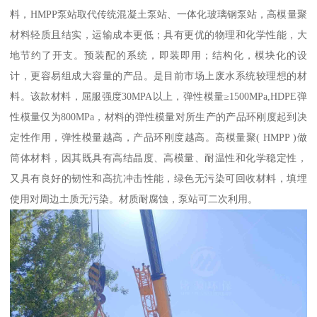
料，HMPP泵站取代传统混凝土泵站、一体化玻璃钢泵站，高模量聚
材料轻质且结实，运输成本更低；具有更优的物理和化学性能，大
地节约了开支。预装配的系统，即装即用；结构化，模块化的设
计，更容易组成大容量的产品。是目前市场上废水系统较理想的材
料。该款材料，屈服强度30MPA以上，弹性模量≥1500MPa,HDPE弹
性模量仅为800MPa，材料的弹性模量对所生产的产品环刚度起到决
定性作用，弹性模量越高，产品环刚度越高。高模量聚( HMPP )做
筒体材料，因其既具有高结晶度、高模量、耐温性和化学稳定性，
又具有良好的韧性和高抗冲击性能，绿色无污染可回收材料，填埋
使用对周边土质无污染。材质耐腐蚀，泵站可二次利用。