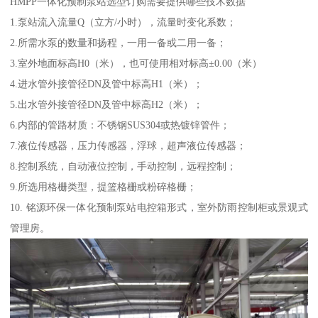
HMPP一体化预制泵站选型订购需要提供哪些技术数据
1.泵站流入流量Q（立方/小时），流量时变化系数；
2.所需水泵的数量和扬程，一用一备或二用一备；
3.室外地面标高H0（米），也可使用相对标高±0.00（米）
4.进水管外接管径DN及管中标高H1（米）；
5.出水管外接管径DN及管中标高H2（米）；
6.内部的管路材质：不锈钢SUS304或热镀锌管件；
7.液位传感器，压力传感器，浮球，超声液位传感器；
8.控制系统，自动液位控制，手动控制，远程控制；
9.所选用格栅类型，提篮格栅或粉碎格栅；
10. 铭源环保一体化预制泵站电控箱形式，室外防雨控制柜或景观式
管理房。