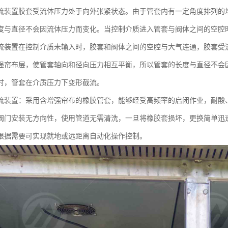
流装置胶套受流体压力处于向外张紧状态。由于管套内有一定角度排列的
度与直径不会因流体压力而变化。当控制介质进入管套与阀体之间的空腔
流装置在控制介质未输入时，胶套和阀体之间的空腔与大气连通，胶套受
强帘布层，使管套轴向和径向压力相互平衡，所以管套的长度与直径不会
时，管套在介质压力下变形截流。
流装置：采用含增强帘布的橡胶管套，能够经受高频率的启闭作业，耐酸
阀门安装无方向性，使用管道无需清洗，一旦将橡胶套损坏，更换简单迅
根据需要可实现就地或远距离自动化操作控制。