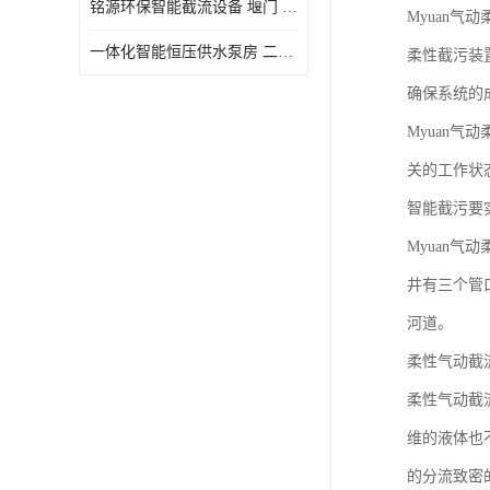
铭源环保智能截流设备 堰门 铸铁调节闸门作用 源头商家 可定制
Myuan气
水力自清洁格栅
一体化智能恒压供水泵房 二次加压供水设备户外智慧泵房
柔性截污装
除臭井盖
确保系统的
管中型内置防倒灌器
Myuan
关的工作状
智能截污要
Myuan
井有三个管
河道。
柔性气动截
柔性气动截
维的液体也
的分流致密