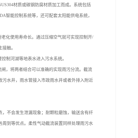
用SUS304材质或碳钢防腐材质加工而成。系统包括
CADA智能控制系统等，还可配套太阳能供电系统，
耐老化使用寿命长。通过压缩空气就可实现控制开/
生接触。
要控制河湖等地表水进入污水系统。
限流闸，将两者结合可以准确的实现雨污分流。截流
政污水井，雨水管接入市政雨水井或者外排入附近
点，不会发生泄漏现象；耐颗粒磨蚀，输送含有纤
务周到等优点。柔性气动截流装置同样处理雨污水