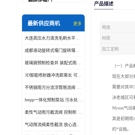
翻转式堰门
产品描述
智能一体化雨水泵站
最新供应商机
更多
用途
水面垃圾清理装置
大连高压水力清洗毛刷水平自清洁滚刷 水力自动冲洗系统 水力清洗
材质
智能一体化供水泵房
加工定制
成都液动旋转式堰门旋转堰门 自动控制 SUS304
智能一体化净水设备
玻璃钢预制检查井 装配式雨水污水井 初期弃流井 源头厂家
（一）产品
不锈钢浮筒阀
3D智能喷射器冲洗距离长 可270度旋转 高强度水压远距离喷洗
现在大部分
一体化泵闸
需要对其中
不锈钢雨污分流浮筒限流阀 DN150-DN1000 品质可信
浅层砂过滤系统
决老城区可
hmpp一体化预制泵站 污水处理系统 乡镇学校市政排水 厂家供应
立交排水泵站
Myuan
柔性气动雨污截流阀 控制柜 远程控制安全性高检修方便
真空冲洗装置
其是初期雨
气动限流阀柔性截流 放心选购 控源截污铭源环保
的*设施。
综合预制提升泵站