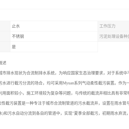
止水
工作压力
不锈钢
污泥处理设备种
是
概述
城市排水现状为合流制排水系统，为响应国家生态治理要求，对于系统中
污水进行截污分流的场合，均可采用Myuan系列气动柔性截污装置。作
利用面积较小，施工环境较为复杂等问题，与传统的截流井相比具有非常
气动柔性截污装置是一种专注于城市合流制管道的污水截流井，设置在雨水管
水)和污水自动分流到各自的管道中，实现“夏季全部截污，初期雨水弃流