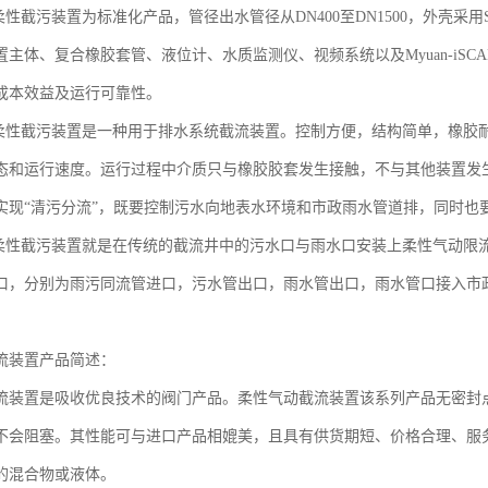
动柔性截污装置为标准化产品，管径出水管径从DN400至DN1500，外壳采
置主体、复合橡胶套管、液位计、水质监测仪、视频系统以及Myuan-iS
成本效益及运行可靠性。
气动柔性截污装置是一种用于排水系统截流装置。控制方便，结构简单，橡胶
态和运行速度。运行过程中介质只与橡胶胶套发生接触，不与其他装置发
实现“清污分流”，既要控制污水向地表水环境和市政雨水管道排，同时也
气动柔性截污装置就是在传统的截流井中的污水口与雨水口安装上柔性气动
口，分别为雨污同流管进口，污水管出口，雨水管出口，雨水管口接入市
流装置产品简述：
流装置是吸收优良技术的阀门产品。柔性气动截流装置该系列产品无密封
不会阻塞。其性能可与进口产品相媲美，且具有供货期短、价格合理、服
的混合物或液体。