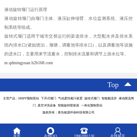
液动旋转堰门运行原理
液动旋转堰门由堰门主体、液压缸伸缩臂、水位监测系统、液压控
制系统等组成。
旋转式堰门适用于城市交替运行的渠道排水，大型配水井及排水系
统内排水口(诸如琥泊，堰塘，调蓄池等排水口)，以及调蓄池等设施
的进水口，主要用来节流蓄水，控制排水流量和调节上游水位等。
m.qdmingyuan.b2b168.com
Top
主营产品：HMPP预制泵站 下开式堰门 气动柔性截污装置 旋转式堰门 智能截流井 液动限流闸
门 真空冲洗设备 智能旋转喷射器 一体化预制泵站
版权所有：青岛铭源环保科技有限公司
首页
在线QQ
19963991130
在线留言