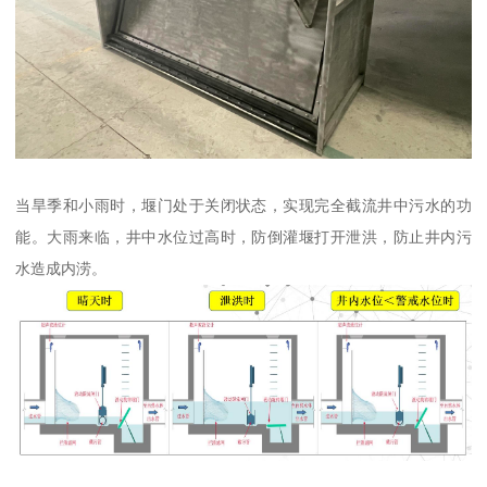
当旱季和小雨时，堰门处于关闭状态，实现完全截流井中污水的功
能。大雨来临，井中水位过高时，防倒灌堰打开泄洪，防止井内污
水造成内涝。