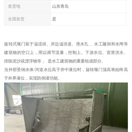
发货地
山东青岛
全国发货
是
旋转式堰门装于溢流坝、岸边溢洪道、泄水孔 、水工隧洞和水闸等
建筑物的空口上，用以调节流量，控制上、下游水位、宣泄洪水、
排除泥沙或漂浮物等， 是水工建筑物的重要组成部分。
当外部受纳水体/河道水位高于井中液位时，旋转堰门顶高将始终高
于外界液位，实现防倒灌功能。