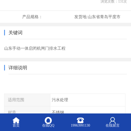
浏览次数：
131
次
产品规格：
发货地:
山东省青岛平度市
关键词
山东手动一体启闭机闸门排水工程
详细说明
适用范围
污水处理
材质
不锈钢
工作温度
常温
首页
在线QQ
19963991130
在线留言