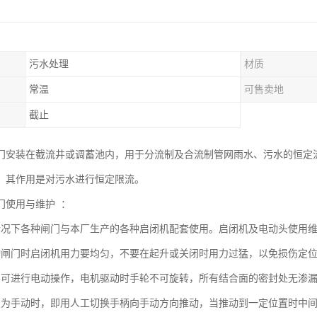
污水处理
材质
常温
可售卖地
截止
门安装在截流井或调蓄池内，用于分流制及合流制管网雨水、污水的恒定流
，其作用是对污水进行恒定限流。
门使用与维护 ：
情况下各种闸门与本厂生产的各种启闭机配套使用。启闭机及电动头使用
动闸门时启闭机用力要均匀，不要在起升或关闭时用力过猛，以免损伤定
不可进行电动操作，电机驱动时手轮不可旋转，所有结合面的密封处无渗
变为手动时，即用人工切换手柄向手动方向推动，当推动到一定位置时中间