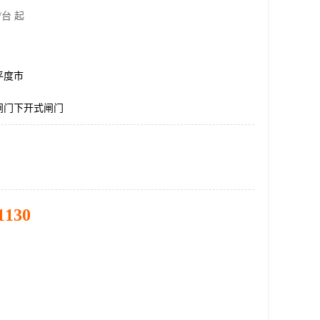
/台 起
平度市
闸门下开式闸门
1130