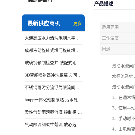
翻转式堰门
产品描述
智能一体化雨水泵站
最新供应商机
更多
适用范围
水面垃圾清理装置
大连高压水力清洗毛刷水平自清洁滚刷 水力自动冲洗系统 水力清洗
工作温度
智能一体化供水泵房
用途
成都液动旋转式堰门旋转堰门 自动控制 SUS304
智能一体化净水设备
玻璃钢预制检查井 装配式雨水污水井 初期弃流井 源头厂家
液动限流闸
不锈钢浮筒阀
3D智能喷射器冲洗距离长 可270度旋转 高强度水压远距离喷洗
水径流系统
一体化泵闸
液动限流闸
不锈钢雨污分流浮筒限流阀 DN150-DN1000 品质可信
浅层砂过滤系统
1、在通常
hmpp一体化预制泵站 污水处理系统 乡镇学校市政排水 厂家供应
立交排水泵站
2、使用手
柔性气动雨污截流阀 控制柜 远程控制安全性高检修方便
真空冲洗装置
3、手动时
气动限流阀柔性截流 放心选购 控源截污铭源环保
4、由电动
综合预制提升泵站