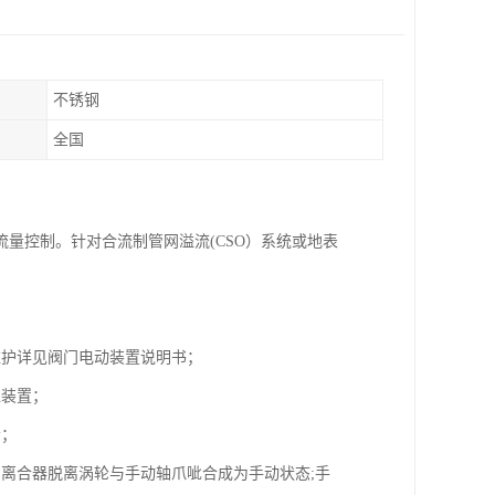
不锈钢
全国
量控制。针对合流制管网溢流(CSO）系统或地表
维护详见阀门电动装置说明书；
位装置；
漏；
离合器脱离涡轮与手动轴爪呲合成为手动状态;手