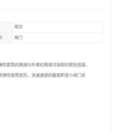
常压
类
闸门
弹性套筒的两端与外罩的两端可拆卸的密封连接，
述弹性套筒变形，流通通道的截面积变小阀门关