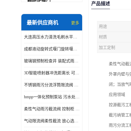
翻转式堰门
产品描述
智能一体化雨水泵站
最新供应商机
更多
用途
水面垃圾清理装置
大连高压水力清洗毛刷水平自清洁滚刷 水力自动冲洗系统 水力清洗
材质
智能一体化供水泵房
加工定制
成都液动旋转式堰门旋转堰门 自动控制 SUS304
智能一体化净水设备
玻璃钢预制检查井 装配式雨水污水井 初期弃流井 源头厂家
柔性气动截
不锈钢浮筒阀
3D智能喷射器冲洗距离长 可270度旋转 高强度水压远距离喷洗
外罩内壁与
一体化泵闸
闭；当放气
不锈钢雨污分流浮筒限流阀 DN150-DN1000 品质可信
浅层砂过滤系统
应用领域
hmpp一体化预制泵站 污水处理系统 乡镇学校市政排水 厂家供应
立交排水泵站
控源截污工
柔性气动雨污截流阀 控制柜 远程控制安全性高检修方便
真空冲洗装置
截污纳管工
气动限流阀柔性截流 放心选购 控源截污铭源环保
雨污分流工
综合预制提升泵站