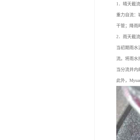
1．晴天截
重力自流：
干管；降雨
2．雨天截
当初期雨水
流。将雨水
当分流井内
此外，Myu