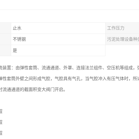
止水
工作压力
不锈钢
污泥处理设备种
是
流装置：由弹性套筒、流通通道、外罩、连接法兰组件、空压机等组成，
弹性套筒外壁之间形成气腔，气腔具有气孔，当气腔冲入有压气体时，所
时流通通道的截面积变大阀门开启。
程
程
程