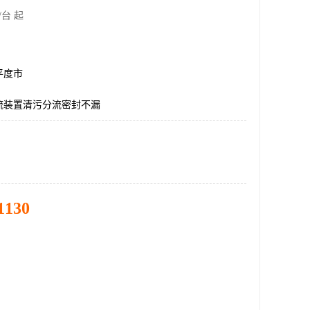
/台 起
平度市
流装置清污分流密封不漏
1130