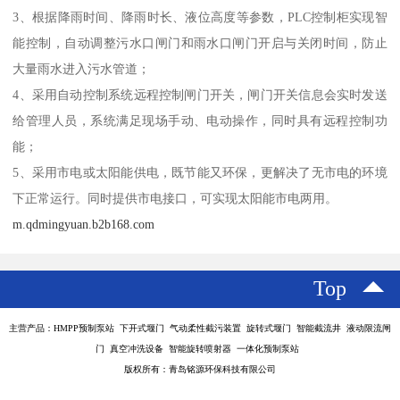
3、根据降雨时间、降雨时长、液位高度等参数，PLC控制柜实现智
能控制，自动调整污水口闸门和雨水口闸门开启与关闭时间，防止
大量雨水进入污水管道；
4、采用自动控制系统远程控制闸门开关，闸门开关信息会实时发送
给管理人员，系统满足现场手动、电动操作，同时具有远程控制功
能；
5、采用市电或太阳能供电，既节能又环保，更解决了无市电的环境
下正常运行。同时提供市电接口，可实现太阳能市电两用。
m.qdmingyuan.b2b168.com
Top
主营产品：HMPP预制泵站 下开式堰门 气动柔性截污装置 旋转式堰门 智能截流井 液动限流闸
门 真空冲洗设备 智能旋转喷射器 一体化预制泵站
版权所有：青岛铭源环保科技有限公司