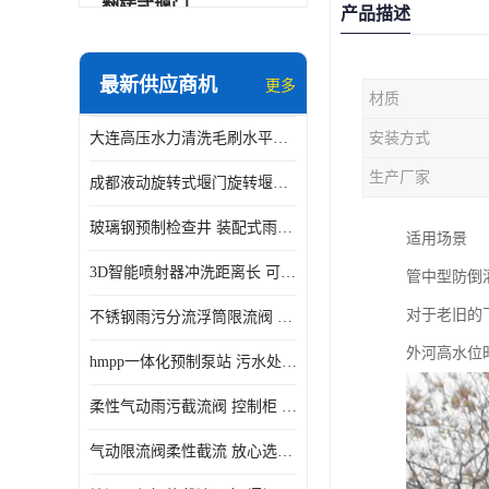
翻转式堰门
产品描述
智能一体化雨水泵站
最新供应商机
更多
材质
水面垃圾清理装置
大连高压水力清洗毛刷水平自清洁滚刷 水力自动冲洗系统 水力清洗
安装方式
智能一体化供水泵房
生产厂家
成都液动旋转式堰门旋转堰门 自动控制 SUS304
智能一体化净水设备
玻璃钢预制检查井 装配式雨水污水井 初期弃流井 源头厂家
适用场景
不锈钢浮筒阀
3D智能喷射器冲洗距离长 可270度旋转 高强度水压远距离喷洗
管中型防倒
一体化泵闸
对于老旧的
不锈钢雨污分流浮筒限流阀 DN150-DN1000 品质可信
浅层砂过滤系统
外河高水位
hmpp一体化预制泵站 污水处理系统 乡镇学校市政排水 厂家供应
立交排水泵站
柔性气动雨污截流阀 控制柜 远程控制安全性高检修方便
真空冲洗装置
气动限流阀柔性截流 放心选购 控源截污铭源环保
综合预制提升泵站