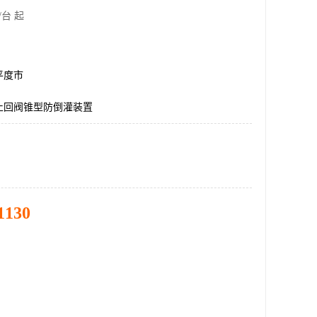
/台 起
平度市
止回阀锥型防倒灌装置
1130