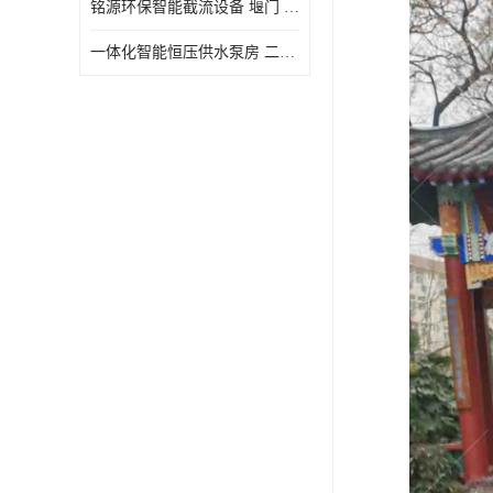
铭源环保智能截流设备 堰门 铸铁调节闸门作用 源头商家 可定制
水力自清洁格栅
一体化智能恒压供水泵房 二次加压供水设备户外智慧泵房
除臭井盖
管中型内置防倒灌器