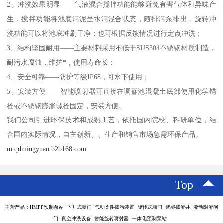
2、冲洗效果明显——气液混合搅拌功能能够避免有害气体和异味产
生，搅拌功能将池底污泥呈水污混合状态，随排污泵排出，旋转冲
洗功能可以将池底冲刷干净；也可根据反馈情况进行定点冲洗；
3、结构坚固耐用——主要材料采用不低于SUS304不锈钢材质制造，
耐污水腐蚀，维护*，使用寿命长；
4、安全可靠——防护等级IP68，可水下使用；
5、安装方便——智能喷射器可直接在调蓄池混凝土底部使用化学锚
栓或不锈钢膨胀螺栓固定，安装方便。
我们公司引进环保技术和成熟工艺，依托国内院校、科研单位，结
合国内实际情况，自主创新、、生产和销售市场急需环保产品。
m.qdmingyuan.b2b168.com
Top
主营产品：HMPP预制泵站 下开式堰门 气动柔性截污装置 旋转式堰门 智能截流井 液动限流闸
门 真空冲洗设备 智能旋转喷射器 一体化预制泵站