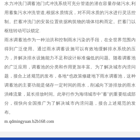
水力冲洗门调蓄池门式冲洗系统可充分管道的潜在容量存储污水;利
用蓄集污水冲洗管道;根据水质情况，对不同水质的污水进行灵活控
制。拦蓄冲洗门的安装位置依据构筑物的墙体结构而定。拦蓄门以
枢纽转动可以锁定.
雨水调蓄池作为一种治洪和控制雨水污染的手段，在全世界范围内
得到广泛使用。通过雨水调蓄设施可以有效地缓解排水系统的压
力，并解决排水设施能力不足和设计标准偏低的问题。随着调蓄池
的广泛应用，调蓄池的分类和作用更加丰富。为了解决城市内涝问
题，接合上述规范的发布，各地*也政策修建地下雨水调蓄池，这种
调蓄池的主要功能是储存一定时间的雨水，削减向下游排放的雨水
洪峰流量，延长排放时间。此举行作为海绵城市中"蓄"的重要组成部
分，很快向全国推广为了解决城市内涝问题，接合上述规范的发
布。
m.qdmingyuan.b2b168.com