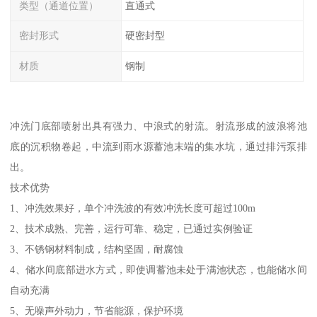
类型（通道位置）
直通式
密封形式
硬密封型
材质
钢制
冲洗门底部喷射出具有强力、中浪式的射流。射流形成的波浪将池
底的沉积物卷起，中流到雨水源蓄池末端的集水坑，通过排污泵排
出。
技术优势
1、冲洗效果好，单个冲洗波的有效冲洗长度可超过100m
2、技术成熟、完善，运行可靠、稳定，已通过实例验证
3、不锈钢材料制成，结构坚固，耐腐蚀
4、储水间底部进水方式，即使调蓄池未处于满池状态，也能储水间
自动充满
5、无噪声外动力，节省能源，保护环境