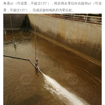
角度φ1（可设置，不超过135°），然后再从零位向右旋转φ1（可设
置，不超过135°）。完成后旋转电机归为零位处。