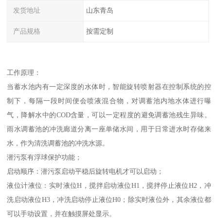
发货地址
山东青岛
产品规格
按需定制
工作原理：
当蓄水池内有一定深度的水体时，智能旋转喷射器在控制系统的控
制下，每隔一段时间便会喷液混合物，对调蓄池内地水体进行曝
气，降解水中的COD含量，可以一定程度的避免调蓄池残生异味。
雨水调蓄池的冲洗廊道分离一座单储水间，用于日常进水时存储来
水，作为清洗调蓄池的冲洗水源。
潜污泵有浮球保护功能；
启动顺序：潜污泵启动平稳后旋转电机才可以启动；
液位计液位：实时液位H，搅拌启动液位H1，搅拌停止液位H2，冲
洗启动液位H3，冲洗启动停止液位H0；除实时液位外，其余液位都
可以手动设置，并在触摸屏处显示。