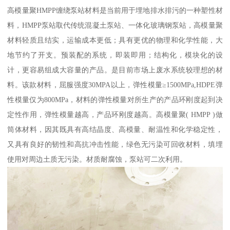
高模量聚HMPP缠绕泵站材料是当前用于埋地排水排污的一种塑性材
料，HMPP泵站取代传统混凝土泵站、一体化玻璃钢泵站，高模量聚
材料轻质且结实，运输成本更低；具有更优的物理和化学性能，大
地节约了开支。预装配的系统，即装即用；结构化，模块化的设
计，更容易组成大容量的产品。是目前市场上废水系统较理想的材
料。该款材料，屈服强度30MPA以上，弹性模量≥1500MPa,HDPE弹
性模量仅为800MPa，材料的弹性模量对所生产的产品环刚度起到决
定性作用，弹性模量越高，产品环刚度越高。高模量聚( HMPP )做
筒体材料，因其既具有高结晶度、高模量、耐温性和化学稳定性，
又具有良好的韧性和高抗冲击性能，绿色无污染可回收材料，填埋
使用对周边土质无污染。材质耐腐蚀，泵站可二次利用。