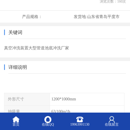
浏览次数：
160
次
产品规格：
发货地:
山东省青岛平度市
关键词
真空冲洗装置大型管道池底冲洗厂家
详细说明
外形尺寸
1200*1000mm
抽吸量
63/100m³/h
适应宽度
0-10m
首页
在线QQ
19963991130
在线留言