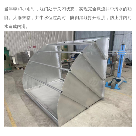
当旱季和小雨时，堰门处于关闭状态，实现完全截流井中污水的功
能。大雨来临，井中水位过高时，防倒灌堰打开泄洪，防止井内污
水造成内涝。