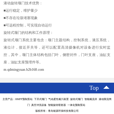
液动旋转堰门技术优势：
■运行稳定，维护量少
■不存在垃圾堵塞现象
■可远程控制，可实现自动运行
旋转式堰门的结构和工作原理：
旋转式堰门系统主要包含：堰门主题结构，控制系统，液压系统，
液位计，接近开关等，还可以配置高清摄像机对设备进行实时监
控，其中，堰门主体结构包括门叶，侧密封件，门叶支座，油缸支
座，油缸支座预埋件等。
m.qdmingyuan.b2b168.com
Top
主营产品：HMPP预制泵站 下开式堰门 气动柔性截污装置 旋转式堰门 智能截流井 液动限流闸
门 真空冲洗设备 智能旋转喷射器 一体化预制泵站
版权所有：青岛铭源环保科技有限公司