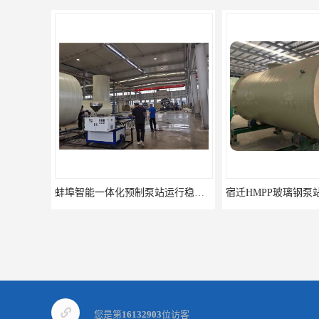
宿迁HMPP玻璃钢泵站 一体化污水提升井 HMPP新型预制泵站
您是第
16132903
位访客