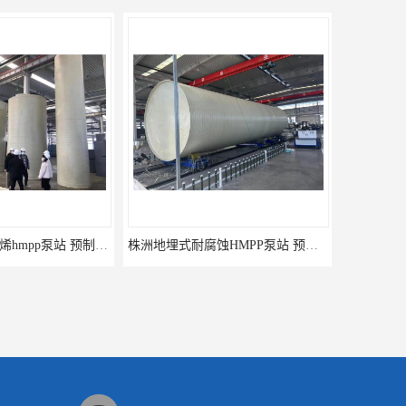
株洲地埋式耐腐蚀HMPP泵站 预制提升泵站 铭源环保HMPP泵站
嘉兴缠绕筒体PP泵站聚丙烯hmpp泵站 一体化预制式泵站 铭源环保HMPP泵站