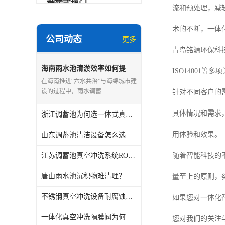
翻转式堰门
流和预处理，减
智能一体化雨水泵站
术的不断，一体
公司动态
更多
水面垃圾清理装置
青岛铭源环保科
智能一体化供水泵房
海南雨水池清淤效率如何提
ISO14001
升？铭源2026年清洗设备应用
在海南推进“六水共治”与海绵城市建
案例
智能一体化净水设备
设的过程中，雨水调蓄..
针对不同客户的
不锈钢浮筒阀
具体情况和需求
浙江调蓄池为何选一体式真空冲洗？铭源从设备选型到安装解析
一体化泵闸
用体验和效果。
山东调蓄池清洁设备怎么选？铭源结合本地工况分享选型建议
浅层砂过滤系统
江苏调蓄池真空冲洗系统ROI测算，铭源为业主算一笔运维账
随着智能科技的
立交排水泵站
唐山雨水池沉积物难清理？铭源清洗设备在市政项目的实测反馈
量至上的原则，
不锈钢真空冲洗设备耐腐蚀性如何？铭源2026年深圳应用观察
真空冲洗装置
如果您对一体化
一体化真空冲洗隔膜阀为何受关注？铭源唐山项目案例分享
综合预制提升泵站
您对我们的关注