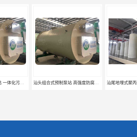
汕头组合式预制泵站 高强度防腐处理 铭源
汕尾地埋式聚丙烯hmpp泵站 预制提升泵站 铭源环保HMPP泵站