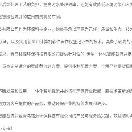
轻后续处理工艺的负担，提高污水处理效率，还能有效降低环境污染和人
化智能截流井的应用前景将加广阔。
技有限公司作为环保科技企业，始终秉承以环保为己任，质量如生命，技术为
等多项认证，以及实用新型和计算机软件著作权登记证书的技术，具备了较高
需求，青岛铭源环保科技有限公司提供针对性的“伊犁一体化智能截流井定
，量身定制适合的智能截流井方案，提供多种配置方案，全程严控供货周
不断发展和应用，一体化智能截流井必将在环保行业掀起一股技术革新的
努力为客户提供的产品务，推动环保产业的持续发展和进步。
智能截流井或青岛铭源环保科技有限公司的产品与服务感兴趣，欢迎随时
与支持！