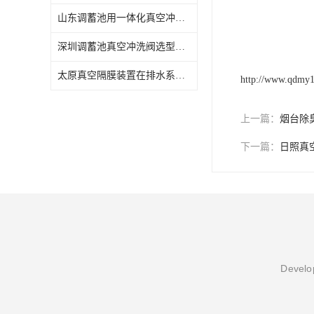
山东调蓄池用一体化真空冲洗隔膜阀，铭源提供本地化技术支持
水力自清洁格栅
深圳调蓄池真空冲洗阀选型注意什么？铭源结合南方气候分析
除臭井盖
太原真空隔膜装置在排水系统中的应用，铭源2026年趋势解读
http://www.qdmy
管中型内置防倒灌器
上一篇：
烟台除
下一篇：
日照真
Develop