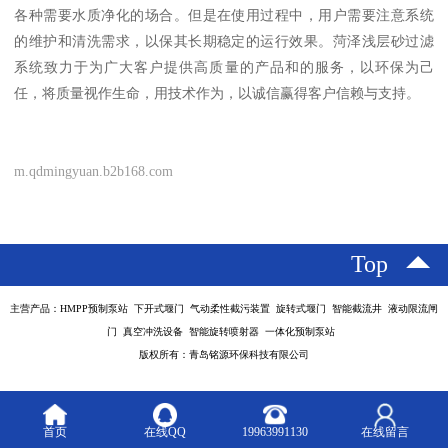
各种需要水质净化的场合。但是在使用过程中，用户需要注意系统
的维护和清洗需求，以保其长期稳定的运行效果。菏泽浅层砂过滤
系统致力于为广大客户提供高质量的产品和的服务，以环保为己
任，将质量视作生命，用技术作为，以诚信赢得客户信赖与支持。
m.qdmingyuan.b2b168.com
Top
主营产品：HMPP预制泵站 下开式堰门 气动柔性截污装置 旋转式堰门 智能截流井 液动限流闸
门 真空冲洗设备 智能旋转喷射器 一体化预制泵站
版权所有：青岛铭源环保科技有限公司
首页
在线QQ
19963991130
在线留言