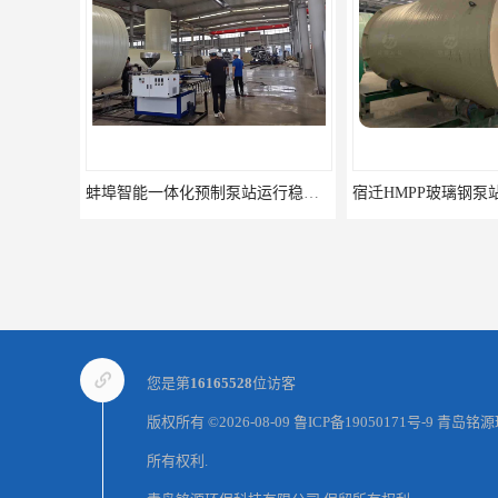
蚌埠智能一体化预制泵站运行稳定 一体化预制式泵站 铭源环保HMPP泵站
您是第
16165528
位访客
版权所有 ©2026-08-09
鲁ICP备19050171号-9
青岛铭源
所有权利.