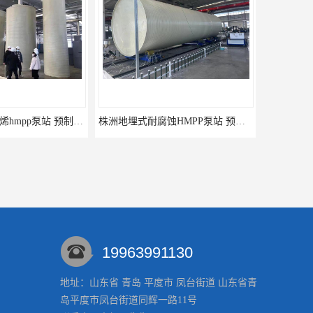
汕尾地埋式聚丙烯hmpp泵站 预制提升泵站 铭源环保HMPP泵站
株洲地埋式耐腐蚀HMPP泵站 预制提升泵站 铭源环保HMPP泵站
19963991130
地址：山东省 青岛 平度市 凤台街道 山东省青
岛平度市凤台街道同辉一路11号