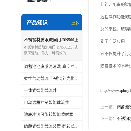
翻转式堰门
此外，配备的智
智能一体化雨水泵站
远程操作功能的
产品知识
更多
水面垃圾清理装置
总的来说，玻璃
智能一体化供水泵房
不锈钢材质限流闸门-DN500上
到了广泛应用。
开式液压驱动
不锈钢材质限流闸门-DN500上开式
智能一体化净水设备
液压驱动，作为一种高效的..
它不仅提升了污
不锈钢浮筒阀
随着技术的不断
调蓄池池底淤泥清洗-真空冲洗设备
一体化泵闸
柔性气动截流-不锈钢外壳橡胶胆囊
浅层砂过滤系统
一体式智能截流井
http://www.qdmy
立交排水泵站
自动远程控制智能截流井
上一篇：
调蓄池
池底冲洗可旋转智能喷射器
真空冲洗装置
下一篇：
不锈钢
隐藏式智能截流装置-翻转式不锈钢堰门
综合预制提升泵站